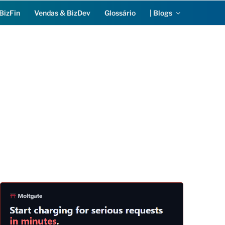
BizFin
Vendas & BizDev
Glossário
| Blogs