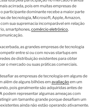
Essa luta pela participação no mercado é ainda
mais acirrada, pois em muitas empresas de
e o participante dominante recebe a maior parte
nas de tecnologia, Microsoft, Apple, Amazon,
 com sua supremacia incomparável em relação
ório, smartphones,
comércio eletrônico
,
 comunicação.
exacerbada, as grandes empresas de tecnologia
ompetir entre si ou com novas startups em
redes de distribuição existentes para obter
ar o mercado ou suas práticas comerciais.
esafiar as empresas de tecnologia em alguns de
em além de alguns bilhões em
avaliação
em um
ndo, pois geralmente são adquiridas antes de
 EUA podem representar algumas ameaças com
atingir um tamanho grande porque desafiam um
 existentes ainda não estão operando ativamente.