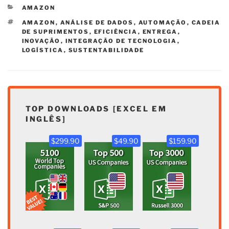
CATEGORIAS
AMAZON
TAGS
AMAZON
,
ANÁLISE DE DADOS
,
AUTOMAÇÃO
,
CADEIA
DE SUPRIMENTOS
,
EFICIÊNCIA
,
ENTREGA
,
INOVAÇÃO
,
INTEGRAÇÃO DE TECNOLOGIA
,
LOGÍSTICA
,
SUSTENTABILIDADE
TOP DOWNLOADS [EXCEL EM
INGLÊS]
$299.90
$49.90
$159.90