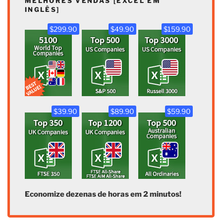
MELHORES VENDAS [EXCEL EM
INGLÊS]
$299.90
$49.90
$159.90
$39.90
$89.90
$59.90
Economize dezenas de horas em 2 minutos!